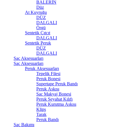
BALERİN
Düz
At Kuyruğu
DÜZ
DALGALI
Örgü
Sentetik Çıtçıt
DALGALI
Sentetik Peruk
DÜZ
DALGALI
Saç Aksesuarları
Saç Aksesuarları
Peruk Aksesuarları
Tepelik Filesi
Peruk Bonesi
Supertape Peruk Bandı
Peruk Askısı
Saç Makyaj Bonesi
Peruk Seyahat Kılıfı
Peruk Kurutma Askısı
Klips
Tarak
Peruk Bandı
Saç Bakımı