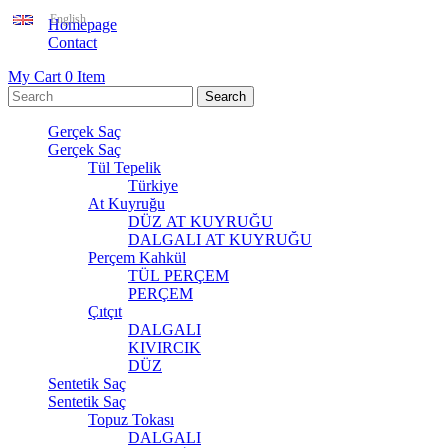
English
Homepage
Contact
My Cart
0
Item
Gerçek Saç
Gerçek Saç
Tül Tepelik
Türkiye
At Kuyruğu
DÜZ AT KUYRUĞU
DALGALI AT KUYRUĞU
Perçem Kahkül
TÜL PERÇEM
PERÇEM
Çıtçıt
DALGALI
KIVIRCIK
DÜZ
Sentetik Saç
Sentetik Saç
Topuz Tokası
DALGALI