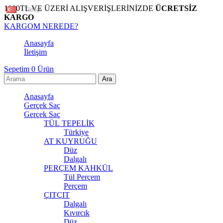
1000TL VE ÜZERİ ALIŞVERİŞLERİNİZDE
ÜCRETSİZ
Türkçe
KARGO
KARGOM NEREDE?
Anasayfa
İletişim
Sepetim
0
Ürün
Anasayfa
Gerçek Saç
Gerçek Saç
TÜL TEPELİK
Türkiye
AT KUYRUĞU
Düz
Dalgalı
PERÇEM KAHKÜL
Tül Perçem
Perçem
ÇITÇIT
Dalgalı
Kıvırcık
Düz