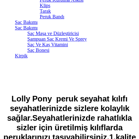
Klips
Tarak
Peruk Bandı
Saç Bakımı
Saç Bakımı
Saç Maşa ve Düzleştiricisi
Şampuan Saç Kremi Ve Sprey
Saç Ve Kaş Vitamini
Saç Bonesi
Kirpik
Lolly Pony peruk seyahat kılıfı
seyahatlerinizde sizlere kolaylık
sağlar.Seyahatlerinizde rahatlıkla
sizler için üretilmiş kılıflarda
peruklarınızı taşıyabilirsiniz.1.kalite