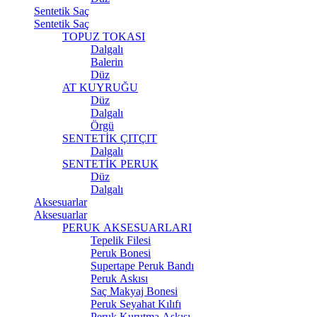
Sentetik Saç
Sentetik Saç
TOPUZ TOKASI
Dalgalı
Balerin
Düz
AT KUYRUĞU
Düz
Dalgalı
Örgü
SENTETİK ÇITÇIT
Dalgalı
SENTETİK PERUK
Düz
Dalgalı
Aksesuarlar
Aksesuarlar
PERUK AKSESUARLARI
Tepelik Filesi
Peruk Bonesi
Supertape Peruk Bandı
Peruk Askısı
Saç Makyaj Bonesi
Peruk Seyahat Kılıfı
Peruk Kurutma Askısı