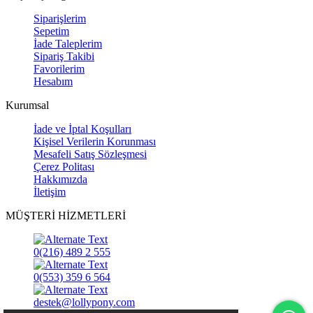
Siparişlerim
Sepetim
İade Taleplerim
Sipariş Takibi
Favorilerim
Hesabım
Kurumsal
İade ve İptal Koşulları
Kişisel Verilerin Korunması
Mesafeli Satış Sözleşmesi
Çerez Politası
Hakkımızda
İletişim
MÜŞTERİ HİZMETLERİ
0(216) 489 2 555
0(553) 359 6 564
destek@lollypony.com